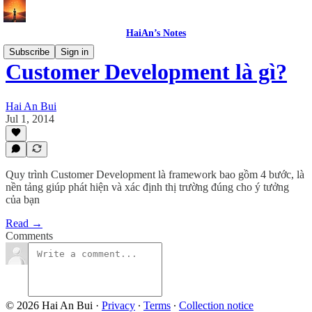
HaiAn’s Notes
Subscribe
Sign in
Customer Development là gì?
Hai An Bui
Jul 1, 2014
Quy trình Customer Development là framework bao gồm 4 bước, là
nền tảng giúp phát hiện và xác định thị trường đúng cho ý tưởng
của bạn
Read →
Comments
© 2026 Hai An Bui
·
Privacy
∙
Terms
∙
Collection notice