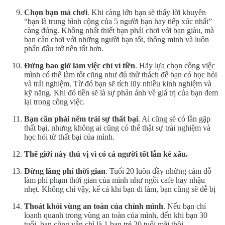
Chọn bạn mà chơi
. Khi càng lớn bạn sẽ thấy lời khuyên
“bạn là trung bình cộng của 5 người bạn hay tiếp xúc nhất”
càng đúng. Không nhất thiết bạn phải chơi với bạn giàu, mà
bạn cần chơi với những người bạn tốt, thông minh và luôn
phấn đấu trở nên tốt hơn.
Đừng bao giờ làm việc chỉ vì tiền
. Hãy lựa chọn công việc
mình có thể làm tốt cũng như đủ thử thách để bạn có học hỏi
và trải nghiệm. Từ đó bạn sẽ tích lũy nhiều kinh nghiệm và
kỹ năng. Khi đó tiền sẽ là sự phản ánh về giá trị của bạn đem
lại trong công việc.
Bạn cần phải nếm trải sự thất bại
. Ai cũng sẽ có lần gặp
thất bại, nhưng không ai cũng có thể thật sự trải nghiệm và
học hỏi từ thất bại của mình.
Thế giới này thú vị vì có cả người tốt lẫn kẻ xấu.
Đừng lãng phí thời gian
. Tuổi 20 luôn đầy những cám dỗ
làm phí phạm thời gian của mình như ngồi cafe hay nhậu
nhẹt. Không chỉ vậy, kể cả khi bạn đi làm, bạn cũng sẽ dễ bị
Thoát khỏi vùng an toàn của chính mình
. Nếu bạn chỉ
loanh quanh trong vùng an toàn của mình, đến khi bạn 30
tuổi, bạn cũng vẫn chỉ là 1 bạn trẻ 20 tuổi mãi thôi.