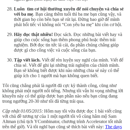
Luôn tìm cơ hội thường xuyên để nói chuyện và chia sẻ
với ba mẹ
. Bạn càng thêm tuổi thì ba me bạn cũng vậy, và
thời gian họ còn bên bạn sẽ rút lại. Đừng bao giờ để mình
phải hối tiếc vì không nói “Con yêu ba mẹ” khi còn cơ hội.
Hãy đọc thật nhiều!
Đọc sách. Đọc những bài viết hay và
giúp cho cuộc sống bạn thêm phong phú hoặc thêm trải
nghiệm. Bớt đọc tin tức lá cải, đa phần chúng chẳng giúp
được gì cho công việc và cuộc sống của bạn.
Tập viết lách.
Viết để rèn luyện suy nghĩ của mình. Viết để
chia sẻ. Viết để ghi lại những trải nghiệm của chính mình.
Bạn sẽ không biết được khi nào những chia sẻ này có thể
giúp ích cho 1 người mà bạn không quen biết.
Tôi cũng chẳng phải là người đã cực kỳ thành công, cũng như
không phải một người nổi tiếng. Nhưng tôi vẫn hi vọng những lời
khuyên này có thể giúp được bạn phần nào nếu bạn cũng đang
trong ngưỡng 20-30 như tôi đã từng trải qua.
Cập nhật 01/05/2015:
Hôm nay tôi vừa được đọc 1 bài viết cũng
với chủ đề tương tự của 1 một người tôi vô cùng hâm mộ Sam
Altman (chủ tịch YCombinator, chương trình Accelerator tốt nhất
trên thế giờ). Và tôi nghĩ bạn cũng sẽ thích bài viết này:
The days