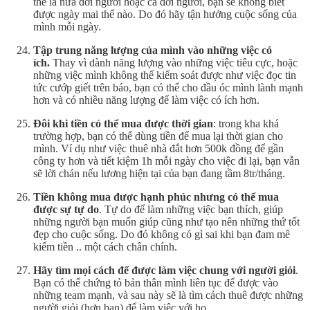
thể là nửa đời người hoặc cả đời người, bạn sẽ không biết
được ngày mai thế nào. Do đó hãy tận hưởng cuộc sống của
mình mỗi ngày.
Tập trung năng lượng của mình vào những việc có
ích.
Thay vì dành năng lượng vào những việc tiêu cực, hoặc
những việc mình không thể kiểm soát được như việc đọc tin
tức cướp giết trên báo, bạn có thể cho đầu óc mình lành mạnh
hơn và có nhiều năng lượng để làm việc có ích hơn.
Đôi khi tiền có thể mua được thời gian
: trong kha khá
trường hợp, bạn có thể dùng tiền để mua lại thời gian cho
mình. Ví dụ như việc thuê nhà đắt hơn 500k đồng để gần
công ty hơn và tiết kiệm 1h mỗi ngày cho việc đi lại, bạn vẫn
sẽ lời chán nếu lương hiện tại của bạn đang tầm 8tr/tháng.
Tiền không mua được hạnh phúc nhưng có thể mua
được sự tự do
. Tự do để làm những việc bạn thích, giúp
những người bạn muốn giúp cũng như tạo nên những thứ tốt
đẹp cho cuộc sống. Do đó không có gì sai khi bạn đam mê
kiếm tiền .. một cách chân chính.
Hãy tìm mọi cách để được làm việc chung với người giỏi
.
Bạn có thể chứng tỏ bản thân mình liên tục để được vào
những team mạnh, và sau này sẽ là tìm cách thuê được những
người giỏi (hơn bạn) để làm việc với họ.