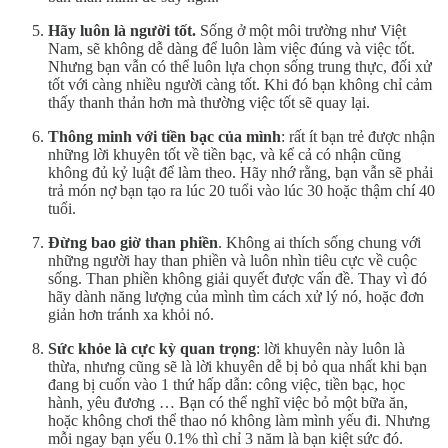
Hãy luôn là người tốt.
Sống ở một môi trường như Việt
Nam, sẽ không dễ dàng để luôn làm việc đúng và việc tốt.
Nhưng bạn vẫn có thể luôn lựa chọn sống trung thực, đối xử
tốt với càng nhiều người càng tốt. Khi đó bạn không chỉ cảm
thấy thanh thản hơn mà thường việc tốt sẽ quay lại.
Thông minh với tiền bạc của mình
: rất ít bạn trẻ được nhận
những lời khuyên tốt về tiền bạc, và kể cả có nhận cũng
không đủ kỷ luật để làm theo. Hãy nhớ rằng, bạn vẫn sẽ phải
trả món nợ bạn tạo ra lúc 20 tuổi vào lúc 30 hoặc thậm chí 40
tuổi.
Đừng bao giờ than phiền
. Không ai thích sống chung với
những người hay than phiền và luôn nhìn tiêu cực về cuộc
sống. Than phiền không giải quyết được vấn đề. Thay vì đó
hãy dành năng lượng của mình tìm cách xử lý nó, hoặc đơn
giản hơn tránh xa khỏi nó.
Sức khỏe là cực kỳ quan trọng
: lời khuyên này luôn là
thừa, nhưng cũng sẽ là lời khuyên dễ bị bỏ qua nhất khi bạn
đang bị cuốn vào 1 thứ hấp dẫn: công việc, tiền bạc, học
hành, yêu đương … Bạn có thể nghĩ việc bỏ một bữa ăn,
hoặc không chơi thể thao nó không làm mình yếu đi. Nhưng
mỗi ngay bạn yếu 0.1% thì chỉ 3 năm là bạn kiệt sức đó.