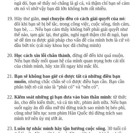
ngã đó, bạn sẽ thấy nó chẳng là gì cả, và thậm chí bạn sẽ cảm
ơn nó vì nhờ vậy bạn đã lớn không hơn rất nhiều.
Hãy thư giãn,
mọi chuyện đều có cách giải quyết của nó
:
đôi khi bạn sẽ bị bế tắc, trong công việc, cuộc sống, tình cảm,
bạn bè, … Nếu bạn cảm thấy không biết phải giải quyết như
thế nào, tạm gác lại, thư giãn, nghỉ ngơi thậm chí đi ngủ, bạn
sẽ dễ tìm ra được giải pháp cho vấn đề của mình hơn là cứ vò
đầu bứt tóc (cái này khoa học đã chứng minh)
Học cách xin lỗi chân thành
, đừng để đến khi quá muộn.
Nếu bạn thấy mối quan hệ của mình quan trọng hơn cái tôi
của chính mình, hãy xin lỗi ngay khi mắc lỗi.
Bạn sẽ không bao giờ có được tất cả những điều bạn
muốn
, nhưng chắc chắn sẽ có được điều bạn cần. Bạn cần
phân biệt rõ cái nào là “phải có” và “nên có”.
Kiểm soát những gì bạn đưa vào bản thân mình
: từ thức
ăn, cho đến kiến thức, và cả tin tức, phim ảnh nữa. Nếu bạn
suốt ngày ăn đồ dầu mỡ thì đừng trách sao mình bị béo phì,
cũng như liên tục xem phim Hàn Quốc thì đừng trách sao
mình trở nên ủy mị ướt át.
Luôn tự nhắc mình hãy tận hưởng cuộc sống
. 30 tuổi có