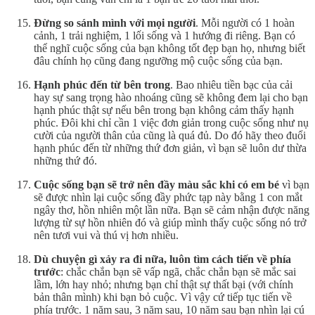
Đừng so sánh mình với mọi người
. Mỗi người có 1 hoàn
cảnh, 1 trải nghiệm, 1 lối sống và 1 hướng đi riêng. Bạn có
thể nghĩ cuộc sống của bạn không tốt đẹp bạn họ, nhưng biết
đâu chính họ cũng đang ngưỡng mộ cuộc sống của bạn.
Hạnh phúc đến từ bên trong
. Bao nhiêu tiền bạc của cải
hay sự sang trọng hào nhoáng cũng sẽ không đem lại cho bạn
hạnh phúc thật sự nếu bên trong bạn không cảm thấy hạnh
phúc. Đôi khi chỉ cần 1 việc đơn giản trong cuộc sống như nụ
cười của người thân của cũng là quá đủ. Do đó hãy theo đuổi
hạnh phúc đến từ những thứ đơn giản, vì bạn sẽ luôn dư thừa
những thứ đó.
Cuộc sống bạn sẽ trở nên đầy màu sắc khi có em bé
vì bạn
sẽ được nhìn lại cuộc sống đầy phức tạp này bằng 1 con mắt
ngây thơ, hồn nhiên một lần nữa. Bạn sẽ cảm nhận được năng
lượng từ sự hồn nhiên đó và giúp mình thấy cuộc sống nó trở
nên tươi vui và thú vị hơn nhiều.
Dù chuyện gì xảy ra đi nữa, luôn tìm cách tiến về phía
trước
: chắc chắn bạn sẽ vấp ngã, chắc chắn bạn sẽ mắc sai
lầm, lớn hay nhỏ; nhưng bạn chỉ thật sự thất bại (với chính
bản thân mình) khi bạn bỏ cuộc. Vì vậy cứ tiếp tục tiến về
phía trước. 1 năm sau, 3 năm sau, 10 năm sau bạn nhìn lại cú