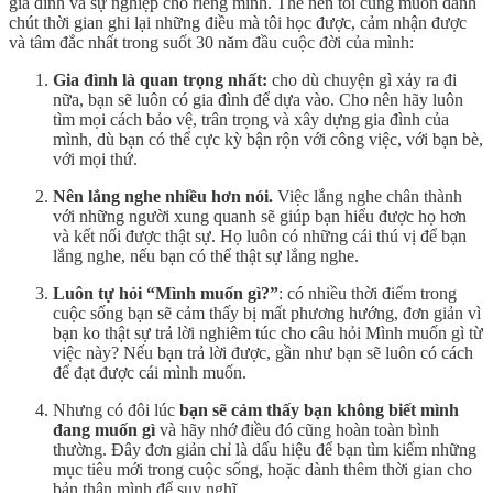
gia đình và sự nghiệp cho riêng mình. Thế nên tôi cũng muốn dành
chút thời gian ghi lại những điều mà tôi học được, cảm nhận được
và tâm đắc nhất trong suốt 30 năm đầu cuộc đời của mình:
Gia đình là quan trọng nhất:
cho dù chuyện gì xảy ra đi
nữa, bạn sẽ luôn có gia đình để dựa vào. Cho nên hãy luôn
tìm mọi cách bảo vệ, trân trọng và xây dựng gia đình của
mình, dù bạn có thể cực kỳ bận rộn với công việc, với bạn bè,
với mọi thứ.
Nên lắng nghe nhiều hơn nói.
Việc lắng nghe chân thành
với những người xung quanh sẽ giúp bạn hiểu được họ hơn
và kết nối được thật sự. Họ luôn có những cái thú vị để bạn
lắng nghe, nếu bạn có thể thật sự lắng nghe.
Luôn tự hỏi “Mình muốn gì?”
: có nhiều thời điểm trong
cuộc sống bạn sẽ cảm thấy bị mất phương hướng, đơn giản vì
bạn ko thật sự trả lời nghiêm túc cho câu hỏi Mình muốn gì từ
việc này? Nếu bạn trả lời được, gần như bạn sẽ luôn có cách
để đạt được cái mình muốn.
Nhưng có đôi lúc
bạn sẽ cảm thấy bạn không biết mình
đang muốn gì
và hãy nhớ điều đó cũng hoàn toàn bình
thường. Đây đơn giản chỉ là dấu hiệu để bạn tìm kiếm những
mục tiêu mới trong cuộc sống, hoặc dành thêm thời gian cho
bản thân mình để suy nghĩ.